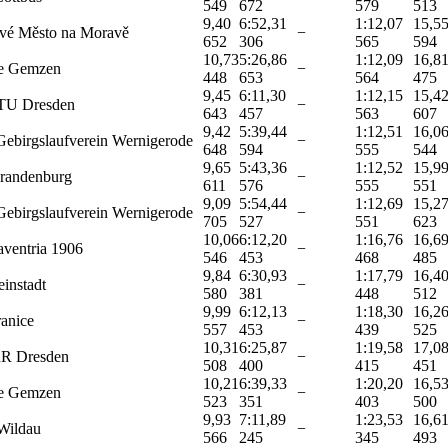
549
672
579
513
9,40
6:52,31
1:12,07
15,5
vé Město na Moravě
−
652
306
565
594
10,73
5:26,86
1:12,09
16,8
e Gemzen
−
448
653
564
475
9,45
6:11,30
1:12,15
15,4
TU Dresden
−
643
457
563
607
9,42
5:39,44
1:12,51
16,0
Gebirgslaufverein Wernigerode
−
648
594
555
544
9,65
5:43,36
1:12,52
15,9
randenburg
−
611
576
555
551
9,09
5:54,44
1:12,69
15,2
Gebirgslaufverein Wernigerode
−
705
527
551
623
10,06
6:12,20
1:16,76
16,6
ventria 1906
−
546
453
468
485
9,84
6:30,93
1:17,79
16,4
instadt
−
580
381
448
512
9,99
6:12,13
1:18,30
16,2
anice
−
557
453
439
525
10,31
6:25,87
1:19,58
17,0
R Dresden
−
508
400
415
451
10,21
6:39,33
1:20,20
16,5
e Gemzen
−
523
351
403
500
9,93
7:11,89
1:23,53
16,6
ildau
−
566
245
345
493