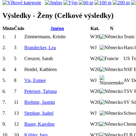
Výsledky - Ženy (Celkové výsledky)
Místo
Číslo
Jméno
Kat.
N
1.
1
Zimmermann, Kristin
W30
Team 
2.
3
Brandecker, Lea
WJ
Harz-
3.
5
Creuzot, Sarah
W20
US To
4.
4
Heidel, Kathleen
W20
NSF B
5.
8
Vis, Esmee
WJ
AV D
6.
7
Petersen, Tatjana
W20
TSV R
7.
11
Brehme, Jasmin
W20
SV Sö
7.
13
Stephan, Isabel
WJ
Schwe
9.
12
Bauer, Karoline
W35
Chem
10.
10
Köhler, Ines
W35
FLB C