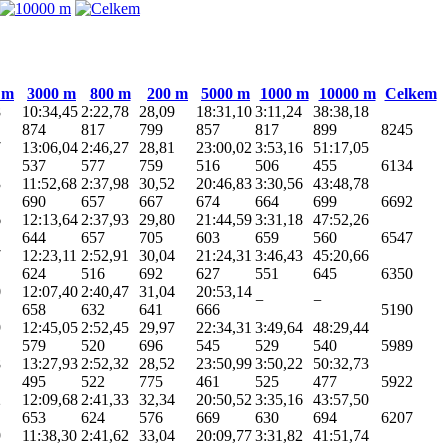
 m
3000 m
800 m
200 m
5000 m
1000 m
10000 m
Celkem
8
10:34,45
2:22,78
28,09
18:31,10
3:11,24
38:38,18
874
817
799
857
817
899
8245
7
13:06,04
2:46,27
28,81
23:00,02
3:53,16
51:17,05
537
577
759
516
506
455
6134
3
11:52,68
2:37,98
30,52
20:46,83
3:30,56
43:48,78
690
657
667
674
664
699
6692
6
12:13,64
2:37,93
29,80
21:44,59
3:31,18
47:52,26
644
657
705
603
659
560
6547
7
12:23,11
2:52,91
30,04
21:24,31
3:46,43
45:20,66
624
516
692
627
551
645
6350
0
12:07,40
2:40,47
31,04
20:53,14
−
−
658
632
641
666
5190
9
12:45,05
2:52,45
29,97
22:34,31
3:49,64
48:29,44
579
520
696
545
529
540
5989
8
13:27,93
2:52,32
28,52
23:50,99
3:50,22
50:32,73
495
522
775
461
525
477
5922
2
12:09,68
2:41,33
32,34
20:50,52
3:35,16
43:57,50
653
624
576
669
630
694
6207
9
11:38,30
2:41,62
33,04
20:09,77
3:31,82
41:51,74