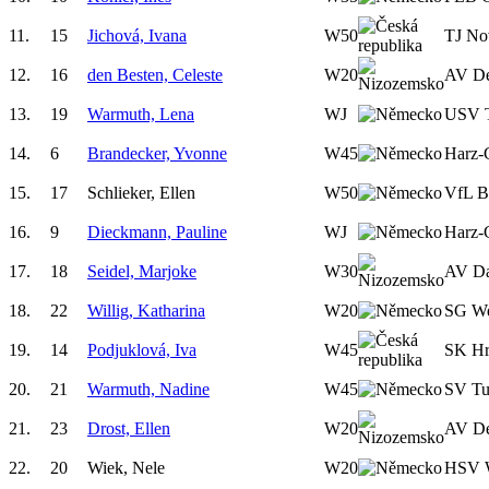
11.
15
Jichová, Ivana
W50
TJ No
12.
16
den Besten, Celeste
W20
AV D
13.
19
Warmuth, Lena
WJ
USV 
14.
6
Brandecker, Yvonne
W45
Harz-
15.
17
Schlieker, Ellen
W50
VfL B
16.
9
Dieckmann, Pauline
WJ
Harz-
17.
18
Seidel, Marjoke
W30
AV Da
18.
22
Willig, Katharina
W20
SG We
19.
14
Podjuklová, Iva
W45
SK Hr
20.
21
Warmuth, Nadine
W45
SV Tu
21.
23
Drost, Ellen
W20
AV D
22.
20
Wiek, Nele
W20
HSV W