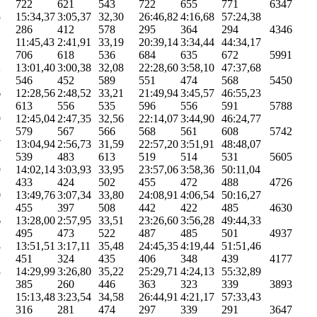
722
621
543
722
655
771
6347
5
15:34,37
3:05,37
32,30
26:46,82
4:16,68
57:24,38
286
412
578
295
364
294
4346
1
11:45,43
2:41,91
33,19
20:39,14
3:34,44
44:34,17
706
618
536
684
635
672
5991
2
13:01,40
3:00,38
32,08
22:28,60
3:58,10
47:37,68
546
452
589
551
474
568
5450
6
12:28,56
2:48,52
33,21
21:49,94
3:45,57
46:55,23
613
556
535
596
556
591
5788
9
12:45,04
2:47,35
32,56
22:14,07
3:44,90
46:24,77
579
567
566
568
561
608
5742
7
13:04,94
2:56,73
31,59
22:57,20
3:51,91
48:48,07
539
483
613
519
514
531
5605
9
14:02,14
3:03,93
33,95
23:57,06
3:58,36
50:11,04
433
424
502
455
472
488
4726
0
13:49,76
3:07,34
33,80
24:08,91
4:06,54
50:16,27
455
397
508
442
422
485
4630
6
13:28,00
2:57,95
33,51
23:26,60
3:56,28
49:44,33
495
473
522
487
485
501
4937
8
13:51,51
3:17,11
35,48
24:45,35
4:19,44
51:51,46
451
324
435
406
348
439
4177
3
14:29,99
3:26,80
35,22
25:29,71
4:24,13
55:32,89
385
260
446
363
323
339
3893
1
15:13,48
3:23,54
34,58
26:44,91
4:21,17
57:33,43
316
281
474
297
339
291
3647