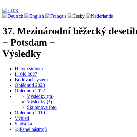
37. Mezinárodní běžecký deseti
− Potsdam −
Výsledky
Hlavní stránka
L10K 2027
Bodovací systém
Ohlédnutí 2023
Ohlédnutí 2022
Výsledky (m)
Výsledky (ž)
Skupinové foto
Ohlédnutí 2019
Výhled
Statistika