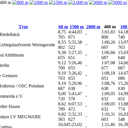
Tým
60 m
1500 m
2000 m
400 m
100
8,75
4:44,83
1:01,83
14,1
Riedelbäck
−
765
871
806
740
8,55
5:55,58
1:06,26
13,9
Gebirgslaufverein Wernigerode
−
802
522
697
763
9,38
5:27,35
1:06,66
15,0
ul Athlétisme
−
655
651
687
648
9,12
5:26,46
1:07,08
14,6
erlin
−
700
655
677
687
9,10
5:26,42
1:08,18
14,6
e Gemzen
−
703
655
651
686
9,19
5:29,96
1:08,76
15,2
otkreuz / OSC Potsdam
−
687
638
638
630
9,00
5:43,47
1:09,05
14,9
mmerda e.V.
−
720
576
632
652
8,62
6:07,53
1:09,05
13,8
dter Hasen
−
789
472
632
774
9,82
5:32,33
1:10,31
16,0
nitzer LV MEGWARE
−
583
627
603
548
10,04
5:23,02
1:11,40
16,3
ottbus
−