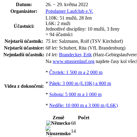
Datum:
26. − 29. května 2022
Organizátor:
Potsdamer Laufclub e.V.
L10K: 51 mužů, 28 žen
L6K: 2 muži
Účastníci:
Jednotlivé disciplíny: 10 mužů, 3 ženy
= 94 účastníci
Nejstarší účastník:
75 let:
Salzmann, Rolf (TSV Kirchdorf)
Nejstarší účastnice:
68 let:
Schubert, Rita (VfL Brandenburg)
Nejmladší účastník:
14 let:
Brandecker, Erik
(Harz-Gebirgslaufvere
Na
www.strassenlauf.org
najdete časy kol všec
*
Čtvrtek: 1 500 m a 2 000 m
*
Pátek: 3 000 m (L10K) a 800 m
Videa z dokončení:
*
Sobota: 5 000 m a 1 000 m
*
Neděle: 10 000 m a 3 000 m (L6K)
Země
Počet
68
14