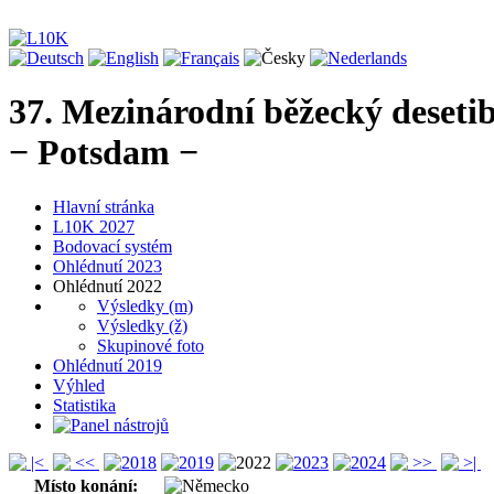
37. Mezinárodní běžecký deseti
− Potsdam −
Hlavní stránka
L10K 2027
Bodovací systém
Ohlédnutí 2023
Ohlédnutí 2022
Výsledky (m)
Výsledky (ž)
Skupinové foto
Ohlédnutí 2019
Výhled
Statistika
Místo konání: