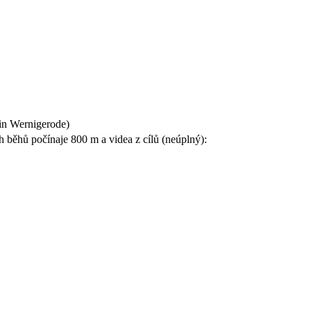
in Wernigerode)
h běhů počínaje 800 m a videa z cílů (neúplný):