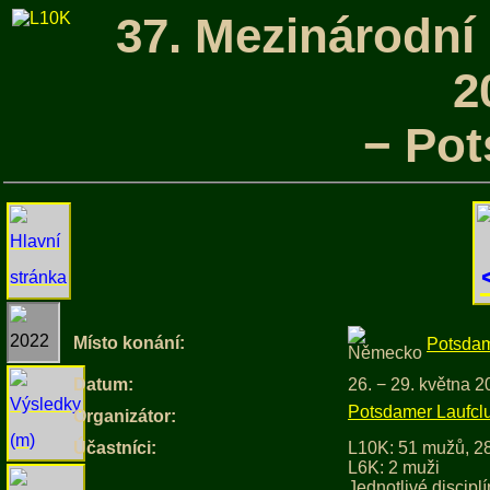
37. Mezinárodní
2
− Po
Místo konání:
Potsda
Datum:
26. − 29. května 
Potsdamer Laufclu
Organizátor:
Účastníci:
L10K: 51 mužů, 2
L6K: 2 muži
Jednotlivé discipl