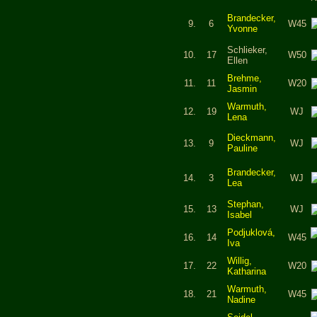
Brandecker,
9.
6
W45
Yvonne
Schlieker,
10.
17
W50
Ellen
Brehme,
11.
11
W20
Jasmin
Warmuth,
12.
19
WJ
Lena
Dieckmann,
13.
9
WJ
Pauline
Brandecker,
14.
3
WJ
Lea
Stephan,
15.
13
WJ
Isabel
Podjuklová,
16.
14
W45
Iva
Willig,
17.
22
W20
Katharina
Warmuth,
18.
21
W45
Nadine