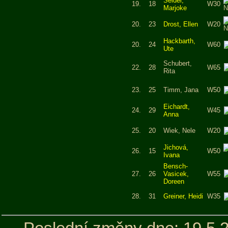
Seidel,
19.
18
W30
Marjoke
20.
23
Drost, Ellen
W20
Hackbarth,
20.
24
W60
Ute
Schubert,
22.
28
W65
Rita
23.
25
Timm, Jana
W50
Eichardt,
24.
29
W45
Anna
25.
20
Wiek, Nele
W20
Jichová,
26.
15
W50
Ivana
Bensch-
27.
26
Vasicek,
W55
Doreen
28.
31
Greiner, Heidi
W35