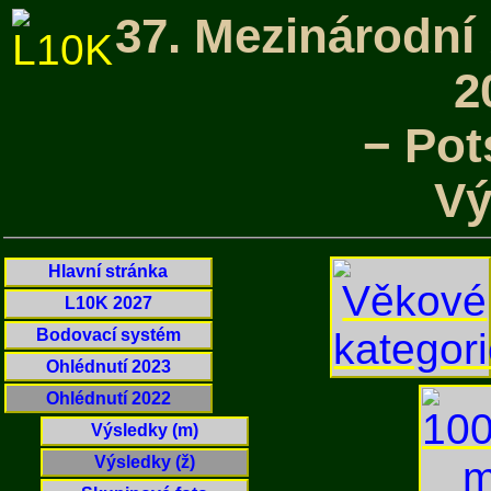
37. Mezinárodní
2
− Po
Vý
Hlavní stránka
L10K 2027
Bodovací systém
Ohlédnutí 2023
Ohlédnutí 2022
Výsledky (m)
Výsledky (ž)