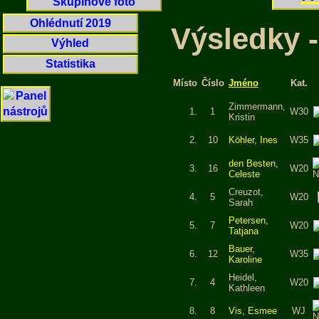
Skupinové foto
Ohlédnutí 2019
Výsledky -
Výhled
Statistika
Místo
Číslo
Jméno
Kat.
Zimmermann,
1.
1
W30
Kristin
2.
10
Köhler, Ines
W35
den Besten,
3.
16
W20
Celeste
Creuzot,
4.
5
W20
Sarah
Petersen,
5.
7
W20
Tatjana
Bauer,
6.
12
W35
Karoline
Heidel,
7.
4
W20
Kathleen
8.
8
Vis, Esmee
WJ