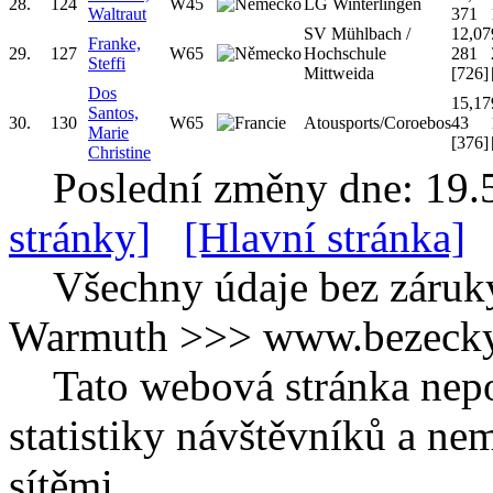
28.
124
W45
LG Winterlingen
Waltraut
371
SV Mühlbach /
12,07
Franke,
29.
127
W65
Hochschule
281
Steffi
Mittweida
[726]
Dos
15,17
Santos,
30.
130
W65
Atousports/Coroebos
43
Marie
[376]
Christine
Poslední změny dne: 19.
stránky]
[Hlavní stránka]
Všechny údaje bez záruk
Warmuth >>> www.bezecky-
Tato webová stránka nepo
statistiky návštěvníků a ne
sítěmi.