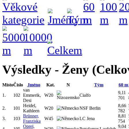
Výsledky - Ženy (Celko
Místo
Číslo
Jméno
Kat.
N
Tým
60 m
van
9,11
1.
102
Emmerik,
W20
Cialfo
701
Desi
Heidel,
8,66
2.
101
W20
NSF Berlin
Kathleen
782
Brünner,
8,81
3.
103
W45
LC Jena
Franziska
754
Oprei,
9,04
4.
105
W30
Potsdamer Laufclub