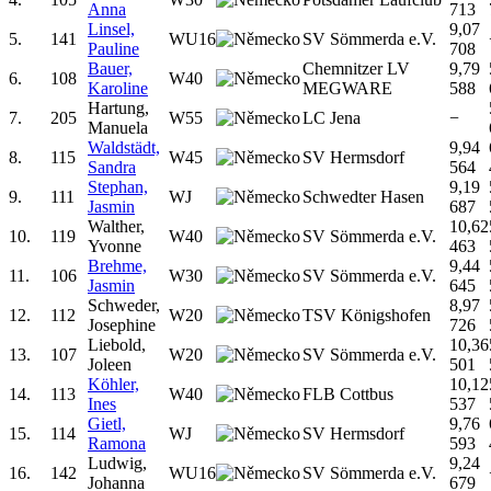
Anna
713
Linsel,
9,07
5.
141
WU16
SV Sömmerda e.V.
Pauline
708
Bauer,
Chemnitzer LV
9,79
6.
108
W40
Karoline
MEGWARE
588
Hartung,
7.
205
W55
LC Jena
−
Manuela
Waldstädt,
9,94
8.
115
W45
SV Hermsdorf
Sandra
564
Stephan,
9,19
9.
111
WJ
Schwedter Hasen
Jasmin
687
Walther,
10,62
10.
119
W40
SV Sömmerda e.V.
Yvonne
463
Brehme,
9,44
11.
106
W30
SV Sömmerda e.V.
Jasmin
645
Schweder,
8,97
12.
112
W20
TSV Königshofen
Josephine
726
Liebold,
10,36
13.
107
W20
SV Sömmerda e.V.
Joleen
501
Köhler,
10,12
14.
113
W40
FLB Cottbus
Ines
537
Gietl,
9,76
15.
114
WJ
SV Hermsdorf
Ramona
593
Ludwig,
9,24
16.
142
WU16
SV Sömmerda e.V.
Johanna
679