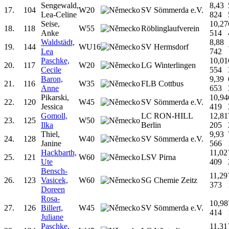
Sengewald,
8,43
17.
104
W20
SV Sömmerda e.V.
Lea-Celine
824
Seise,
10,27
18.
118
W55
Röblinglaufverein
Anke
514
Waldstädt,
8,88
19.
144
WU16
SV Hermsdorf
Lea
742
Paschke,
10,01
20.
117
W20
LG Winterlingen
Cecile
554
Baron,
9,39
21.
116
W35
FLB Cottbus
Anne
653
Pikarski,
10,94
22.
120
W45
SV Sömmerda e.V.
Jessica
419
Gomoll,
LC RON-HILL
12,81
23.
125
W50
Ilka
Berlin
205
Thiel,
9,93
24.
128
W40
SV Sömmerda e.V.
Janine
566
Hackbarth,
11,02
25.
121
W60
LSV Pirna
Ute
409
Bensch-
11,29
26.
123
Vasicek,
W60
SG Chemie Zeitz
373
Doreen
Rosa-
10,98
27.
126
Billert,
W45
SV Sömmerda e.V.
414
Juliane
Paschke,
11,31