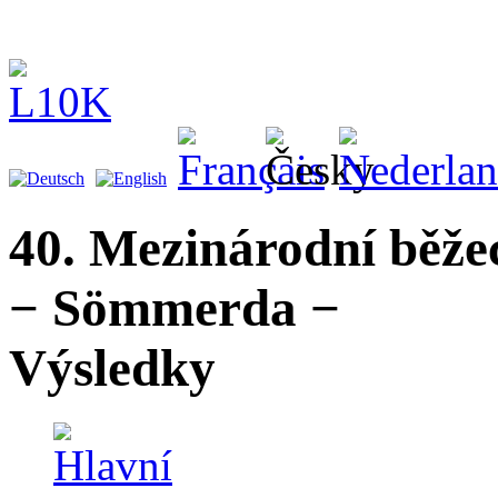
40. Mezinárodní běže
− Sömmerda −
Výsledky