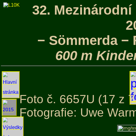
32. Mezinárodní
2
− Sömmerda − F
600 m Kinder
Foto č. 6657U (17 z 7
Fotografie: Uwe War