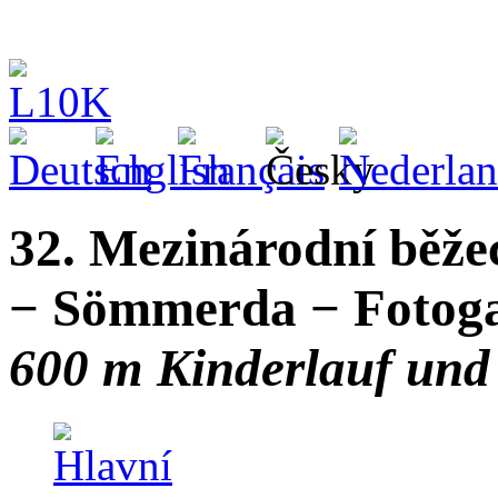
32. Mezinárodní běže
− Sömmerda − Fotogal
600 m Kinderlauf und