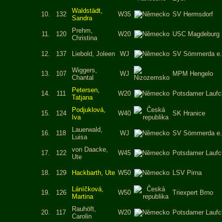
Waldstädt,
10.
132
W35
SV Hermsdorf
Sandra
Prehm,
11.
120
W20
USC Magdeburg
Christina
12.
137
Liebold, Joleen
WJ
SV Sömmerda e.
Wiggers,
13.
107
WJ
MPM Hengelo
Chantal
Petersen,
14.
111
W20
Potsdamer Laufc
Tatjana
Podjuklová,
15.
124
W40
SK Hranice
Iva
Lauerwald,
16.
118
WJ
SV Sömmerda e.
Luisa
von Daacke,
17.
122
W45
Potsdamer Laufc
Ute
18.
129
Hackbarth, Ute
W50
LSV Pirna
Láníčková,
19.
126
W50
Triexpert Brno
Martina
Rauhöft,
20.
117
W20
Potsdamer Laufc
Carolin