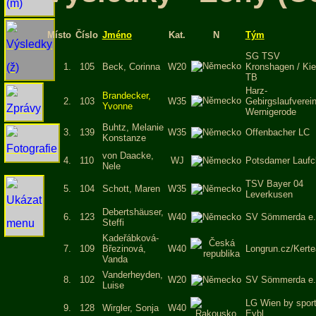
Místo
Číslo
Jméno
Kat.
N
Tým
SG TSV
1.
105
Beck, Corinna
W20
Kronshagen / Kie
TB
Harz-
Brandecker,
2.
103
W35
Gebirgslaufverei
Yvonne
Wernigerode
Buhtz, Melanie
3.
139
W35
Offenbacher LC
Konstanze
von Daacke,
4.
110
WJ
Potsdamer Laufc
Nele
TSV Bayer 04
5.
104
Schott, Maren
W35
Leverkusen
Debertshäuser,
6.
123
W40
SV Sömmerda e.
Steffi
Kadeřábková-
7.
109
Březinová,
W40
Longrun.cz/Kert
Vanda
Vanderheyden,
8.
102
W20
SV Sömmerda e.
Luise
LG Wien by spor
9.
128
Wirgler, Sonja
W40
Eybl