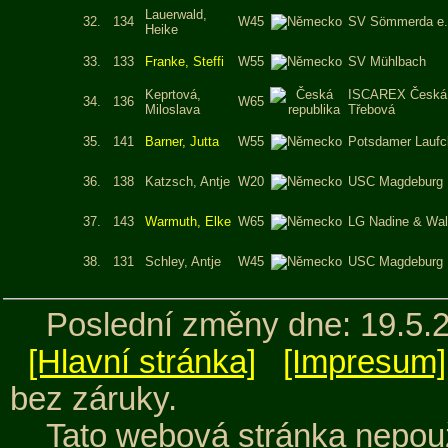
Lauerwald,
32.
134
W45
SV Sömmerda e.
Heike
33.
133
Franke, Steffi
W55
SV Mühlbach
Keprtová,
ISCAREX Česká
34.
136
W65
Miloslava
Třebová
35.
141
Barner, Jutta
W55
Potsdamer Laufc
36.
138
Katzsch, Antje
W20
USC Magdeburg
37.
143
Warmuth, Elke
W65
LG Nadine & Wal
38.
131
Schley, Antje
W45
USC Magdeburg
Poslední změny dne: 19.5.
[Hlavní stránka]
[Impresum]
bez záruky.
Tato webová stránka nepouž