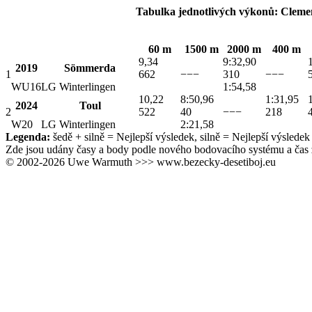
Tabulka jednotlivých výkonů: Clemen
60 m
1500 m
2000 m
400 m
9,34
9:32,90
2019
Sömmerda
1
662
−−−
310
−−−
WU16
LG Winterlingen
1:54,58
10,22
8:50,96
1:31,95
2024
Toul
2
522
40
−−−
218
W20
LG Winterlingen
2:21,58
Legenda:
šedě + silně
= Nejlepší výsledek,
silně
= Nejlepší výsledek 
Zde jsou udány časy a body podle nového bodovacího systému a čas 
© 2002-2026 Uwe Warmuth >>> www.bezecky-desetiboj.eu