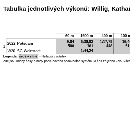
Tabulka jednotlivých výkonů: Willig, Katha
60 m
1500 m
400 m
100 
9,84
6:30,93
1:17,79
16,4
2022
Potsdam
580
381
448
51
1
1:44,24
W20
SG Weinstadt
Legenda:
šedě + silně
= Nejlepší výsledek
Zde jsou udány časy a body podle nového bodovacího systému a čas za jedno kolo. Všec